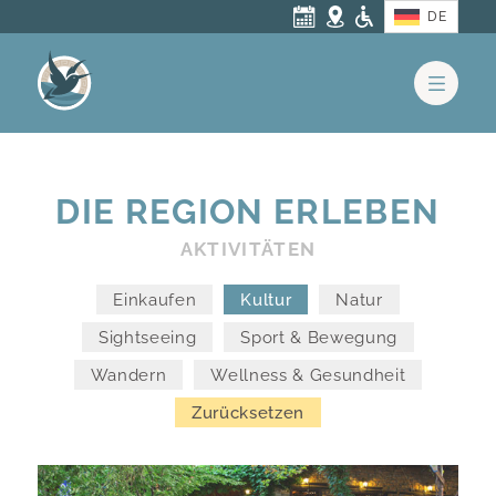
Buchungsformular
Anfahrt
Barrierefreihei
Sprache aus
DE
DIE REGION ERLEBEN
AKTIVITÄTEN
Einkaufen
Kultur
Natur
Sightseeing
Sport & Bewegung
Wandern
Wellness & Gesundheit
Zurücksetzen